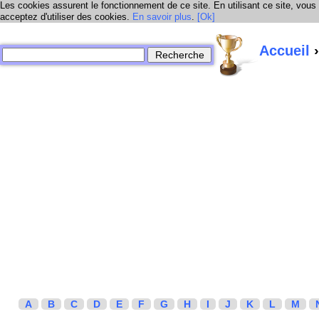
Les cookies assurent le fonctionnement de ce site. En utilisant ce site, vous
acceptez d'utiliser des cookies.
En savoir plus
.
[Ok]
Accueil
›
A
B
C
D
E
F
G
H
I
J
K
L
M