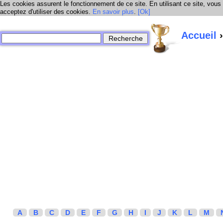
Les cookies assurent le fonctionnement de ce site. En utilisant ce site, vous
acceptez d'utiliser des cookies.
En savoir plus
.
[Ok]
Accueil
›
A
B
C
D
E
F
G
H
I
J
K
L
M