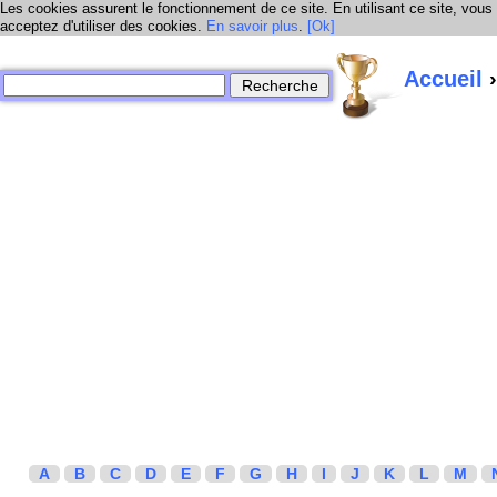
Les cookies assurent le fonctionnement de ce site. En utilisant ce site, vous
acceptez d'utiliser des cookies.
En savoir plus
.
[Ok]
Accueil
›
A
B
C
D
E
F
G
H
I
J
K
L
M