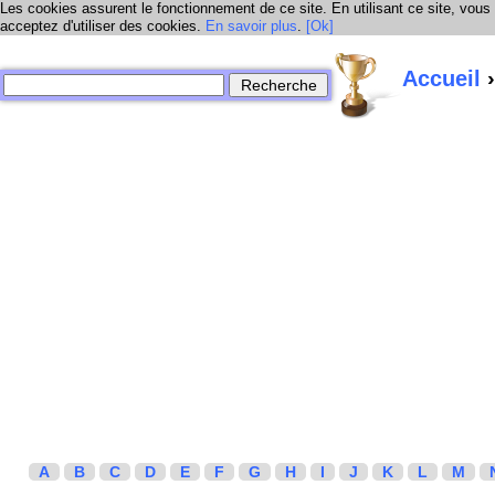
Les cookies assurent le fonctionnement de ce site. En utilisant ce site, vous
acceptez d'utiliser des cookies.
En savoir plus
.
[Ok]
Accueil
›
A
B
C
D
E
F
G
H
I
J
K
L
M