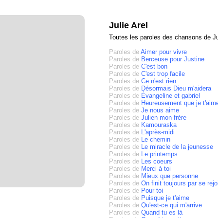
Julie Arel
Toutes les paroles des chansons de Ju
Paroles de
Aimer pour vivre
Paroles de
Berceuse pour Justine
Paroles de
C'est bon
Paroles de
C'est trop facile
Paroles de
Ce n'est rien
Paroles de
Désormais Dieu m'aidera
Paroles de
Évangeline et gabriel
Paroles de
Heureusement que je t'aim
Paroles de
Je nous aime
Paroles de
Julien mon frère
Paroles de
Kamouraska
Paroles de
L'après-midi
Paroles de
Le chemin
Paroles de
Le miracle de la jeunesse
Paroles de
Le printemps
Paroles de
Les coeurs
Paroles de
Merci à toi
Paroles de
Mieux que personne
Paroles de
On finit toujours par se rejo
Paroles de
Pour toi
Paroles de
Puisque je t'aime
Paroles de
Qu'est-ce qui m'arrive
Paroles de
Quand tu es là