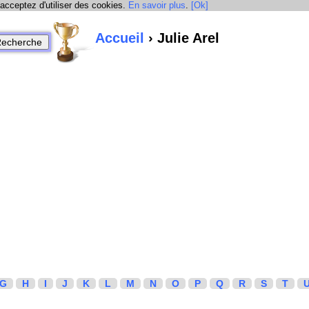
 acceptez d'utiliser des cookies.
En savoir plus
.
[Ok]
Accueil
› Julie Arel
G
H
I
J
K
L
M
N
O
P
Q
R
S
T