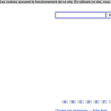
Les cookies assurent le fonctionnement de ce site. En utilisant ce site, vous
A
B
C
D
E
F
Toutes les chansons
›
Julie Arel