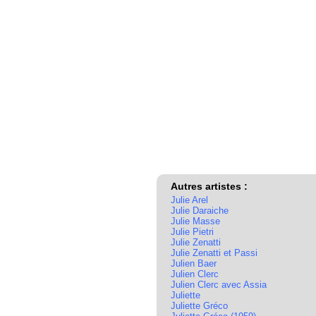
Autres artistes :
Julie Arel
Julie Daraiche
Julie Masse
Julie Pietri
Julie Zenatti
Julie Zenatti et Passi
Julien Baer
Julien Clerc
Julien Clerc avec Assia
Juliette
Juliette Gréco