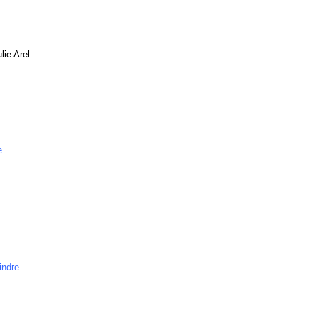
lie Arel
e
indre