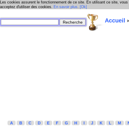
Les cookies assurent le fonctionnement de ce site. En utilisant ce site, vous
acceptez d'utiliser des cookies.
En savoir plus
.
[Ok]
Accueil
›
A
B
C
D
E
F
G
H
I
J
K
L
M