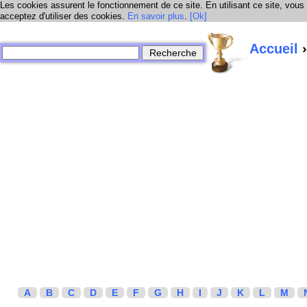
Les cookies assurent le fonctionnement de ce site. En utilisant ce site, vous
acceptez d'utiliser des cookies.
En savoir plus
.
[Ok]
Accueil
›
A
B
C
D
E
F
G
H
I
J
K
L
M