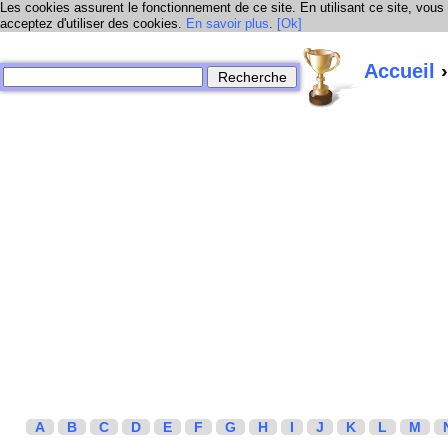
Les cookies assurent le fonctionnement de ce site. En utilisant ce site, vous
acceptez d'utiliser des cookies.
En savoir plus
.
[Ok]
Accueil
›
A
B
C
D
E
F
G
H
I
J
K
L
M