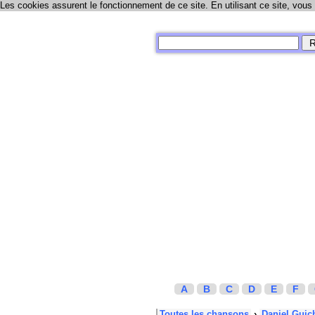
Les cookies assurent le fonctionnement de ce site. En utilisant ce site, vous
A
B
C
D
E
F
Toutes les chansons
›
Daniel Guic