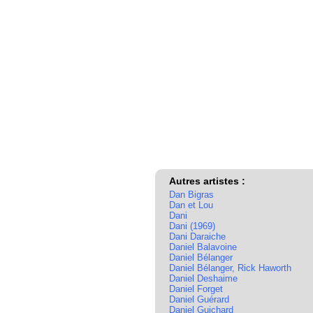
Autres artistes :
Dan Bigras
Dan et Lou
Dani
Dani (1969)
Dani Daraiche
Daniel Balavoine
Daniel Bélanger
Daniel Bélanger, Rick Haworth
Daniel Deshaime
Daniel Forget
Daniel Guérard
Daniel Guichard