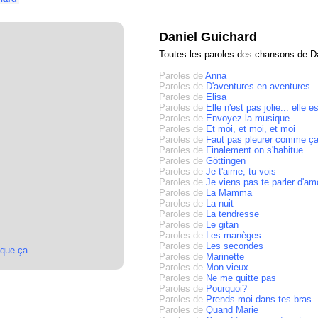
Daniel Guichard
Toutes les paroles des chansons de D
Paroles de
Anna
Paroles de
D'aventures en aventures
Paroles de
Elisa
Paroles de
Elle n'est pas jolie... elle 
Paroles de
Envoyez la musique
Paroles de
Et moi, et moi, et moi
Paroles de
Faut pas pleurer comme ç
Paroles de
Finalement on s'habitue
Paroles de
Göttingen
Paroles de
Je t'aime, tu vois
Paroles de
Je viens pas te parler d'am
Paroles de
La Mamma
Paroles de
La nuit
Paroles de
La tendresse
Paroles de
Le gitan
Paroles de
Les manèges
Paroles de
Les secondes
x que ça
Paroles de
Marinette
Paroles de
Mon vieux
Paroles de
Ne me quitte pas
Paroles de
Pourquoi?
Paroles de
Prends-moi dans tes bras
Paroles de
Quand Marie