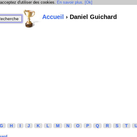
 acceptez d'utiliser des cookies.
En savoir plus
.
[Ok]
Accueil
› Daniel Guichard
G
H
I
J
K
L
M
N
O
P
Q
R
S
T
hard