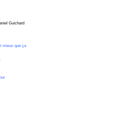
aniel Guichard
est mieux que ça
a
our