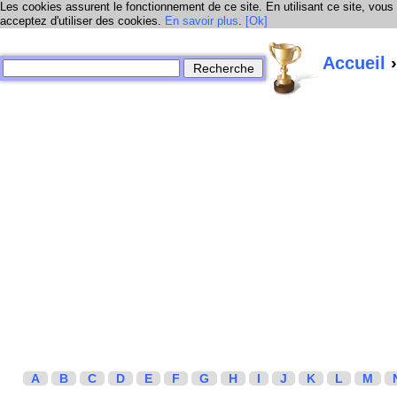
Les cookies assurent le fonctionnement de ce site. En utilisant ce site, vous
acceptez d'utiliser des cookies.
En savoir plus
.
[Ok]
Accueil
›
A
B
C
D
E
F
G
H
I
J
K
L
M