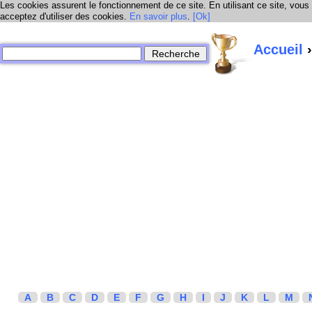
Les cookies assurent le fonctionnement de ce site. En utilisant ce site, vous
acceptez d'utiliser des cookies.
En savoir plus
.
[Ok]
Accueil
›
A
B
C
D
E
F
G
H
I
J
K
L
M