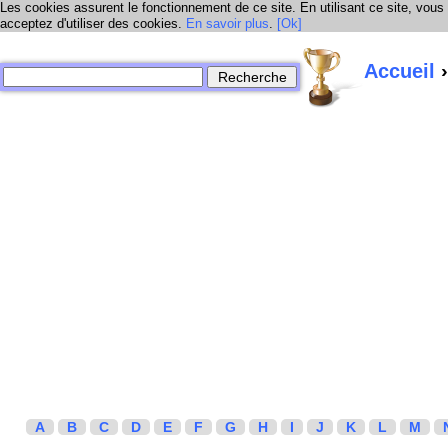
Les cookies assurent le fonctionnement de ce site. En utilisant ce site, vous
acceptez d'utiliser des cookies.
En savoir plus
.
[Ok]
Accueil
›
A
B
C
D
E
F
G
H
I
J
K
L
M