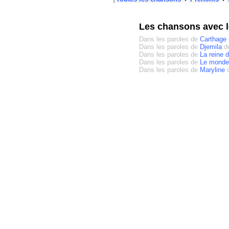
Les chansons avec 
Dans les paroles de
Carthage
Dans les paroles de
Djemila
d
Dans les paroles de
La reine 
Dans les paroles de
Le monde
Dans les paroles de
Maryline