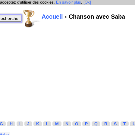
 acceptez d'utiliser des cookies.
En savoir plus
.
[Ok]
Accueil
› Chanson avec Saba
G
H
I
J
K
L
M
N
O
P
Q
R
S
T
Saba