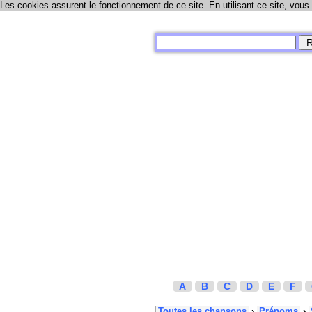
Les cookies assurent le fonctionnement de ce site. En utilisant ce site, vous
A
B
C
D
E
F
Toutes les chansons
›
Prénoms
›