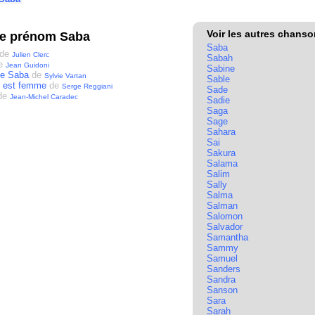
Voir les autres chans
le prénom Saba
Saba
de
Julien Clerc
Sabah
e
Jean Guidoni
Sabine
de Saba
de
Sylvie Vartan
Sable
 est femme
de
Serge Reggiani
Sade
de
Jean-Michel Caradec
Sadie
Saga
Sage
Sahara
Sai
Sakura
Salama
Salim
Sally
Salma
Salman
Salomon
Salvador
Samantha
Sammy
Samuel
Sanders
Sandra
Sanson
Sara
Sarah