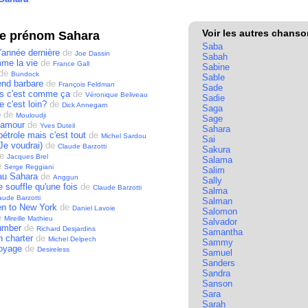
Voir les autres chans
le prénom Sahara
Saba
'année dernière
de
Joe Dassin
Sabah
me la vie
de
France Gall
Sabine
de
Bundock
Sable
end barbare
de
François Feldman
Sade
us c'est comme ça
de
Véronique Beliveau
Sadie
 c'est loin?
de
Dick Annegarn
Saga
e
de
Mouloudji
Sage
d'amour
de
Yves Duteil
Sahara
 pétrole mais c'est tout
de
Michel Sardou
Sai
(Je voudrai)
de
Claude Barzotti
Sakura
e
Jacques Brel
Salama
e
Serge Reggiani
Salim
au Sahara
de
Anggun
Sally
 souffle qu'une fois
de
Claude Barzotti
Salma
aude Barzotti
Salman
en to New York
de
Daniel Lavoie
Salomon
e
Mireille Mathieu
Salvador
umber
de
Richard Desjardins
Samantha
 charter
de
Michel Delpech
Sammy
oyage
de
Desireless
Samuel
Sanders
Sandra
Sanson
Sara
Sarah