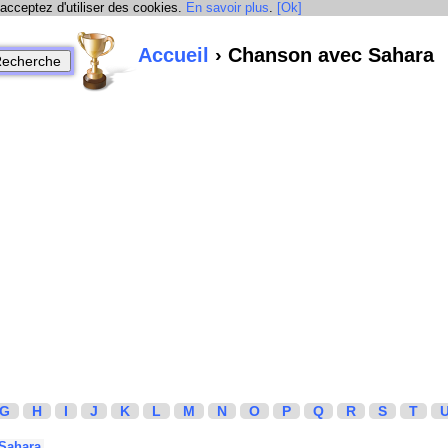
 acceptez d'utiliser des cookies.
En savoir plus
.
[Ok]
Accueil
› Chanson avec Sahara
G
H
I
J
K
L
M
N
O
P
Q
R
S
T
Sahara