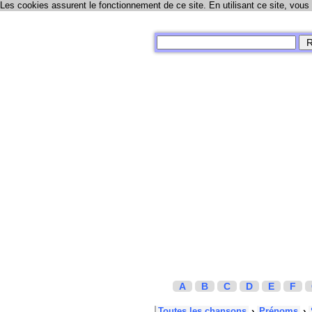
Les cookies assurent le fonctionnement de ce site. En utilisant ce site, vous
A
B
C
D
E
F
Toutes les chansons
›
Prénoms
›