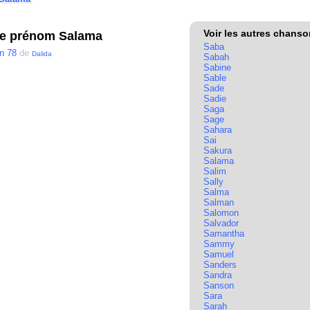
Voir les autres chans
le prénom Salama
Saba
n 78
de
Dalida
Sabah
Sabine
Sable
Sade
Sadie
Saga
Sage
Sahara
Sai
Sakura
Salama
Salim
Sally
Salma
Salman
Salomon
Salvador
Samantha
Sammy
Samuel
Sanders
Sandra
Sanson
Sara
Sarah