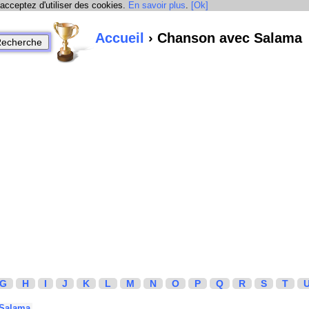
 acceptez d'utiliser des cookies.
En savoir plus
.
[Ok]
Accueil
› Chanson avec Salama
G
H
I
J
K
L
M
N
O
P
Q
R
S
T
Salama