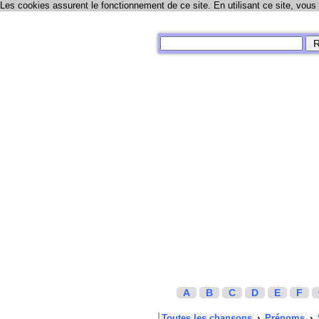
Les cookies assurent le fonctionnement de ce site. En utilisant ce site, vous
A
B
C
D
E
F
Toutes les chansons
›
Prénoms
›