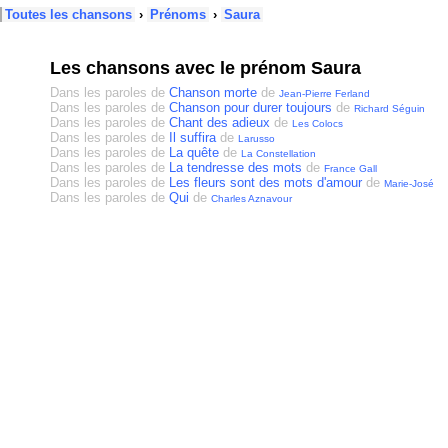
Toutes les chansons
›
Prénoms
›
Saura
Les chansons avec le prénom Saura
Dans les paroles de
Chanson morte
de
Jean-Pierre Ferland
Dans les paroles de
Chanson pour durer toujours
de
Richard Séguin
Dans les paroles de
Chant des adieux
de
Les Colocs
Dans les paroles de
Il suffira
de
Larusso
Dans les paroles de
La quête
de
La Constellation
Dans les paroles de
La tendresse des mots
de
France Gall
Dans les paroles de
Les fleurs sont des mots d'amour
de
Marie-José
Dans les paroles de
Qui
de
Charles Aznavour