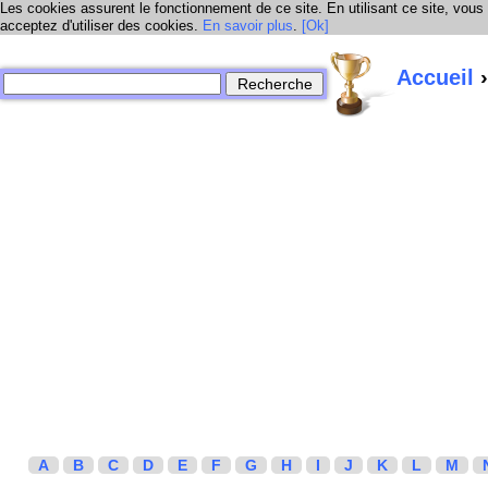
Les cookies assurent le fonctionnement de ce site. En utilisant ce site, vous
acceptez d'utiliser des cookies.
En savoir plus
.
[Ok]
Accueil
›
A
B
C
D
E
F
G
H
I
J
K
L
M