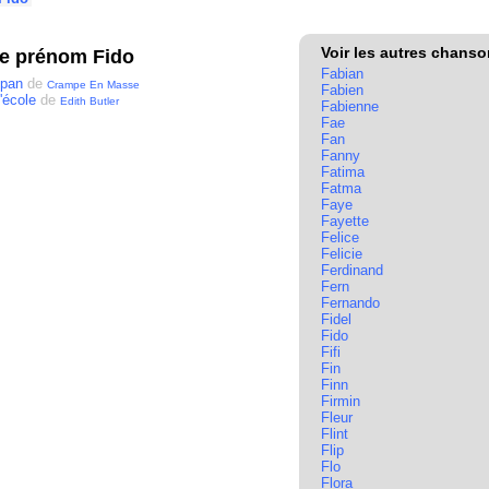
Voir les autres chans
le prénom Fido
Fabian
opan
de
Crampe En Masse
Fabien
'école
de
Edith Butler
Fabienne
Fae
Fan
Fanny
Fatima
Fatma
Faye
Fayette
Felice
Felicie
Ferdinand
Fern
Fernando
Fidel
Fido
Fifi
Fin
Finn
Firmin
Fleur
Flint
Flip
Flo
Flora