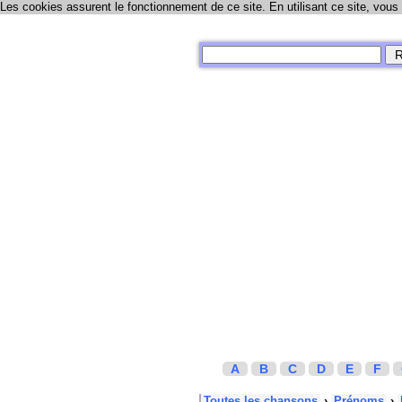
Les cookies assurent le fonctionnement de ce site. En utilisant ce site, vous
A
B
C
D
E
F
Toutes les chansons
›
Prénoms
›