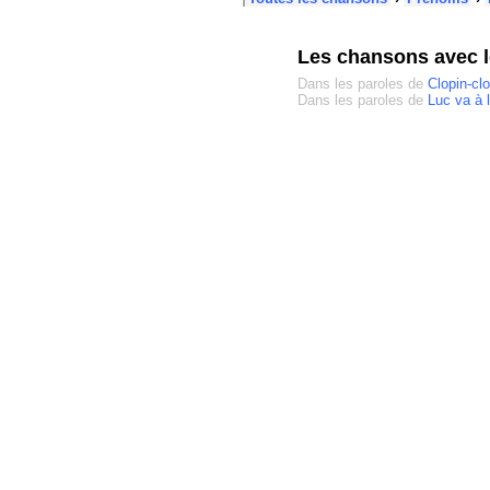
Les chansons avec 
Dans les paroles de
Clopin-cl
Dans les paroles de
Luc va à l