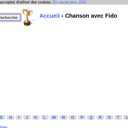
 acceptez d'utiliser des cookies.
En savoir plus
.
[Ok]
Accueil
› Chanson avec Fido
G
H
I
J
K
L
M
N
O
P
Q
R
S
T
Fido