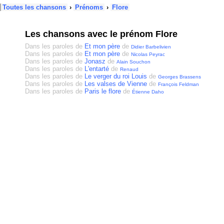
Toutes les chansons
›
Prénoms
›
Flore
Les chansons avec le prénom Flore
Dans les paroles de
Et mon père
de
Didier Barbelivien
Dans les paroles de
Et mon père
de
Nicolas Peyrac
Dans les paroles de
Jonasz
de
Alain Souchon
Dans les paroles de
L'entarté
de
Renaud
Dans les paroles de
Le verger du roi Louis
de
Georges Brassens
Dans les paroles de
Les valses de Vienne
de
François Feldman
Dans les paroles de
Paris le flore
de
Étienne Daho