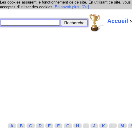
Les cookies assurent le fonctionnement de ce site. En utilisant ce site, vous
acceptez d'utiliser des cookies.
En savoir plus
.
[Ok]
Accueil
›
A
B
C
D
E
F
G
H
I
J
K
L
M