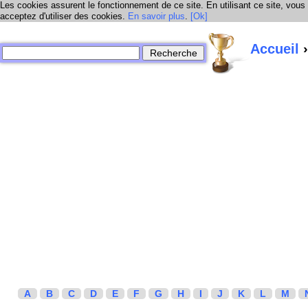
Les cookies assurent le fonctionnement de ce site. En utilisant ce site, vous
acceptez d'utiliser des cookies.
En savoir plus
.
[Ok]
Accueil
›
A
B
C
D
E
F
G
H
I
J
K
L
M