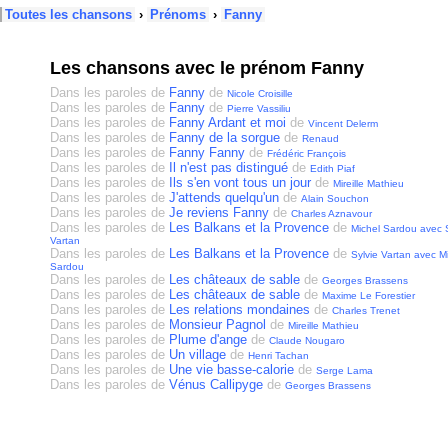
Toutes les chansons
›
Prénoms
›
Fanny
Les chansons avec le prénom Fanny
Dans les paroles de
Fanny
de
Nicole Croisille
Dans les paroles de
Fanny
de
Pierre Vassiliu
Dans les paroles de
Fanny Ardant et moi
de
Vincent Delerm
Dans les paroles de
Fanny de la sorgue
de
Renaud
Dans les paroles de
Fanny Fanny
de
Frédéric François
Dans les paroles de
Il n'est pas distingué
de
Edith Piaf
Dans les paroles de
Ils s'en vont tous un jour
de
Mireille Mathieu
Dans les paroles de
J'attends quelqu'un
de
Alain Souchon
Dans les paroles de
Je reviens Fanny
de
Charles Aznavour
Dans les paroles de
Les Balkans et la Provence
de
Michel Sardou avec S
Vartan
Dans les paroles de
Les Balkans et la Provence
de
Sylvie Vartan avec M
Sardou
Dans les paroles de
Les châteaux de sable
de
Georges Brassens
Dans les paroles de
Les châteaux de sable
de
Maxime Le Forestier
Dans les paroles de
Les relations mondaines
de
Charles Trenet
Dans les paroles de
Monsieur Pagnol
de
Mireille Mathieu
Dans les paroles de
Plume d'ange
de
Claude Nougaro
Dans les paroles de
Un village
de
Henri Tachan
Dans les paroles de
Une vie basse-calorie
de
Serge Lama
Dans les paroles de
Vénus Callipyge
de
Georges Brassens