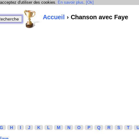
 acceptez d'utiliser des cookies.
En savoir plus
.
[Ok]
Accueil
› Chanson avec Faye
G
H
I
J
K
L
M
N
O
P
Q
R
S
T
Faye