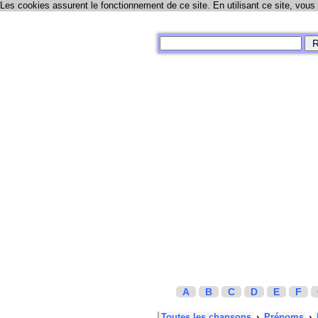
Les cookies assurent le fonctionnement de ce site. En utilisant ce site, vous
A
B
C
D
E
F
Toutes les chansons
›
Prénoms
›