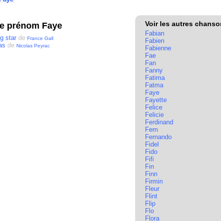
Voir les autres chans
le prénom Faye
Fabian
g star
de
France Gall
Fabien
as
de
Nicolas Peyrac
Fabienne
Fae
Fan
Fanny
Fatima
Fatma
Faye
Fayette
Felice
Felicie
Ferdinand
Fern
Fernando
Fidel
Fido
Fifi
Fin
Finn
Firmin
Fleur
Flint
Flip
Flo
Flora