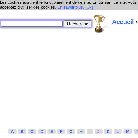
Les cookies assurent le fonctionnement de ce site. En utilisant ce site, vous
acceptez d'utiliser des cookies.
En savoir plus
.
[Ok]
Accueil
›
A
B
C
D
E
F
G
H
I
J
K
L
M