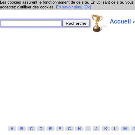
Les cookies assurent le fonctionnement de ce site. En utilisant ce site, vous
acceptez d'utiliser des cookies.
En savoir plus
.
[Ok]
Accueil
›
A
B
C
D
E
F
G
H
I
J
K
L
M