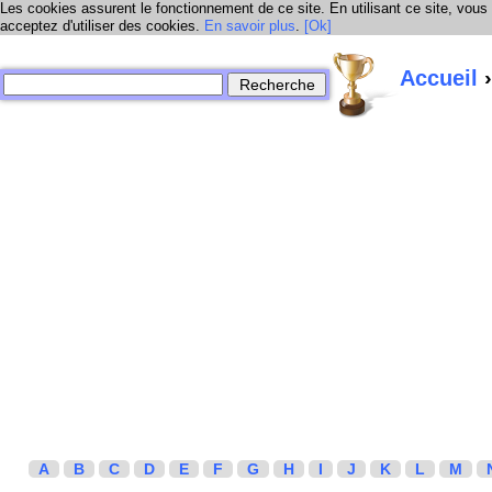
Les cookies assurent le fonctionnement de ce site. En utilisant ce site, vous
acceptez d'utiliser des cookies.
En savoir plus
.
[Ok]
Accueil
›
A
B
C
D
E
F
G
H
I
J
K
L
M