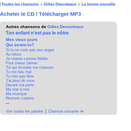
Toutes les chansons
›
Gilles Descoteaux
›
La bonne nouvelle
Acheter le CD / Télécharger MP3
Autres chansons de
Gilles Descoteaux
Ton enfant n'est pas le nôtre
Mes vieux jours
Qui serais-tu?
Si tu ne crois pas aux anges
Au retour
Je chante comme Wellie
Pour mieux t'aimer
Toi qui écoutes ma chanson
Tu me fais mal
Tu n'es pas libre
J'ai peur de vivre
Devant ma porte
Ma star à moi
Ma musique
Restons copains
...
Voir toutes les paroles
┆
Chanson suivante ≫