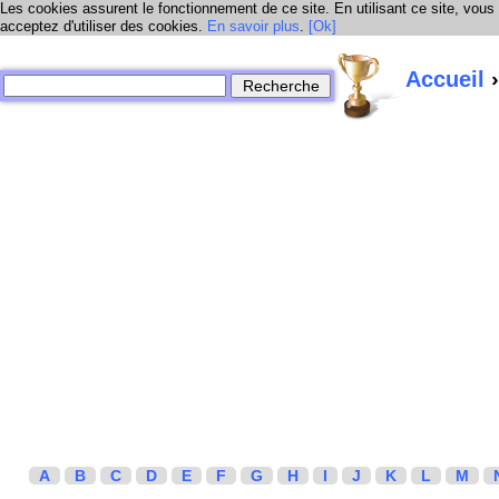
Les cookies assurent le fonctionnement de ce site. En utilisant ce site, vous
acceptez d'utiliser des cookies.
En savoir plus
.
[Ok]
Accueil
›
A
B
C
D
E
F
G
H
I
J
K
L
M