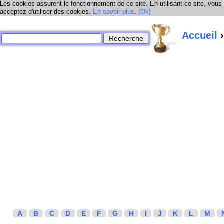
Les cookies assurent le fonctionnement de ce site. En utilisant ce site, vous
acceptez d'utiliser des cookies.
En savoir plus
.
[Ok]
Accueil
›
A
B
C
D
E
F
G
H
I
J
K
L
M