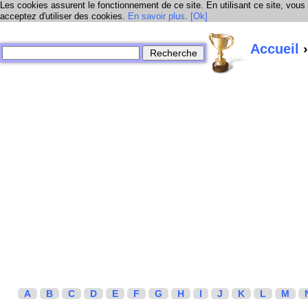
Les cookies assurent le fonctionnement de ce site. En utilisant ce site, vous
acceptez d'utiliser des cookies.
En savoir plus
.
[Ok]
Accueil
›
A
B
C
D
E
F
G
H
I
J
K
L
M