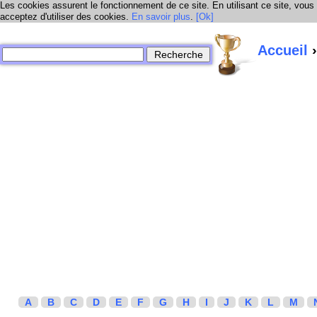
Les cookies assurent le fonctionnement de ce site. En utilisant ce site, vous
acceptez d'utiliser des cookies.
En savoir plus
.
[Ok]
Accueil
›
A
B
C
D
E
F
G
H
I
J
K
L
M