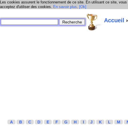
Les cookies assurent le fonctionnement de ce site. En utilisant ce site, vous
acceptez d'utiliser des cookies.
En savoir plus
.
[Ok]
Accueil
›
A
B
C
D
E
F
G
H
I
J
K
L
M