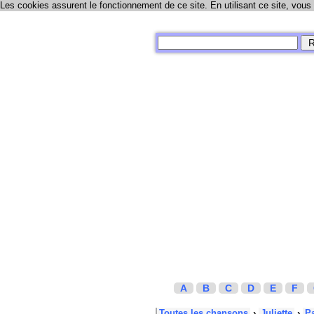
Les cookies assurent le fonctionnement de ce site. En utilisant ce site, vous
A
B
C
D
E
F
Toutes les chansons
›
Juliette
›
P