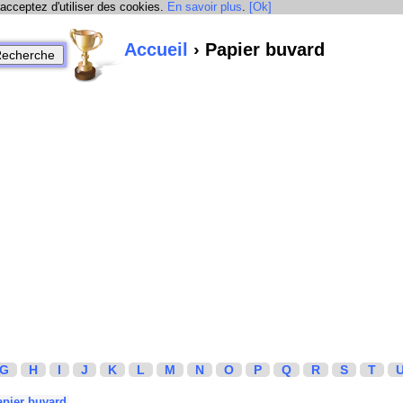
 acceptez d'utiliser des cookies.
En savoir plus
.
[Ok]
Accueil
› Papier buvard
G
H
I
J
K
L
M
N
O
P
Q
R
S
T
apier buvard