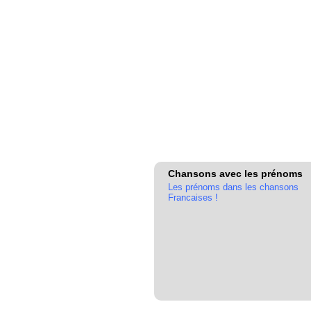
Chansons avec les prénoms
Les prénoms dans les chansons
Francaises !