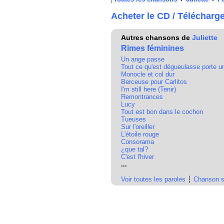
Acheter le CD / Télécharg
Autres chansons de
Juliette
Rimes féminines
Un ange passe
Tout ce qu'est dégueulasse porte un
Monocle et col dur
Berceuse pour Carlitos
I'm still here (Tenir)
Remontrances
Lucy
Tout est bon dans le cochon
Tueuses
Sur l'oreiller
L'étoile rouge
Consorama
¿que tal?
C'est l'hiver
...
Voir toutes les paroles
┆
Chanson s