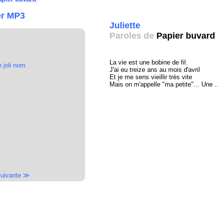
er MP3
Juliette
Paroles de
Papier buvard
La vie est une bobine de fil.
 joli nom
J'ai eu treize ans au mois d'avril
Et je me sens vieillir très vite
Mais on m'appelle "ma petite"... Une ..
uivante ≫