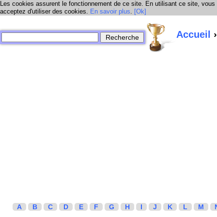
Les cookies assurent le fonctionnement de ce site. En utilisant ce site, vous
acceptez d'utiliser des cookies.
En savoir plus
.
[Ok]
Accueil
›
A
B
C
D
E
F
G
H
I
J
K
L
M