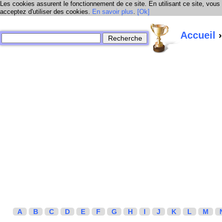
Les cookies assurent le fonctionnement de ce site. En utilisant ce site, vous
acceptez d'utiliser des cookies.
En savoir plus
.
[Ok]
Accueil
›
A
B
C
D
E
F
G
H
I
J
K
L
M