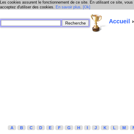
Les cookies assurent le fonctionnement de ce site. En utilisant ce site, vous
acceptez d'utiliser des cookies.
En savoir plus
.
[Ok]
Accueil
›
A
B
C
D
E
F
G
H
I
J
K
L
M