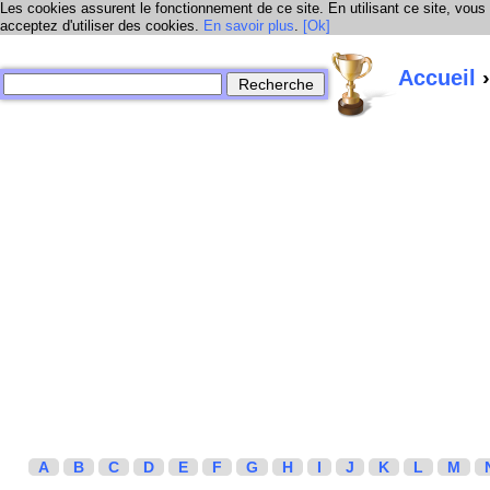
Les cookies assurent le fonctionnement de ce site. En utilisant ce site, vous
acceptez d'utiliser des cookies.
En savoir plus
.
[Ok]
Accueil
›
A
B
C
D
E
F
G
H
I
J
K
L
M