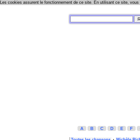
Les cookies assurent le fonctionnement de ce site. En utilisant ce site, vous
A
B
C
D
E
F
Toutes les chansons
›
Michèle Ric