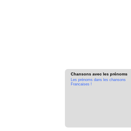
Chansons avec les prénoms
Les prénoms dans les chansons
Francaises !