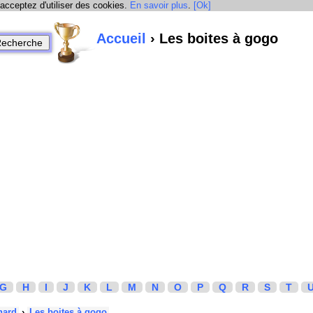
 acceptez d'utiliser des cookies.
En savoir plus
.
[Ok]
Accueil
› Les boites à gogo
G
H
I
J
K
L
M
N
O
P
Q
R
S
T
hard
›
Les boites à gogo