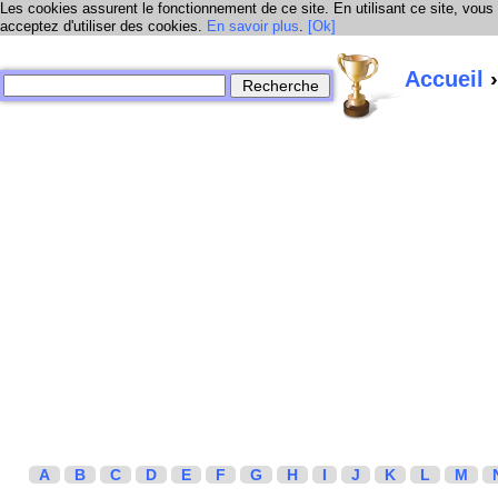
Les cookies assurent le fonctionnement de ce site. En utilisant ce site, vous
acceptez d'utiliser des cookies.
En savoir plus
.
[Ok]
Accueil
›
A
B
C
D
E
F
G
H
I
J
K
L
M