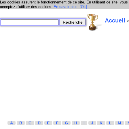
Les cookies assurent le fonctionnement de ce site. En utilisant ce site, vous
acceptez d'utiliser des cookies.
En savoir plus
.
[Ok]
Accueil
›
A
B
C
D
E
F
G
H
I
J
K
L
M