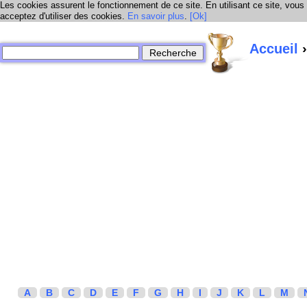
Les cookies assurent le fonctionnement de ce site. En utilisant ce site, vous
acceptez d'utiliser des cookies.
En savoir plus
.
[Ok]
Accueil
›
A
B
C
D
E
F
G
H
I
J
K
L
M