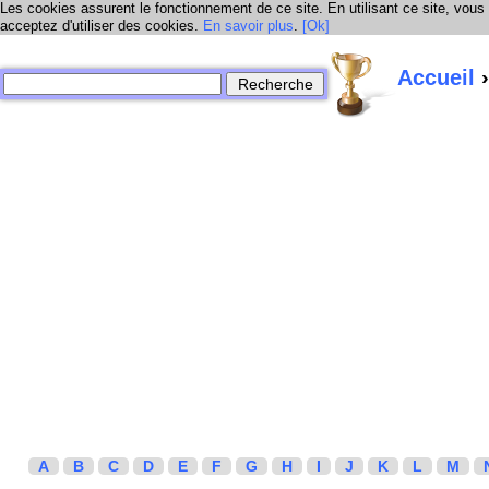
Les cookies assurent le fonctionnement de ce site. En utilisant ce site, vous
acceptez d'utiliser des cookies.
En savoir plus
.
[Ok]
Accueil
›
A
B
C
D
E
F
G
H
I
J
K
L
M