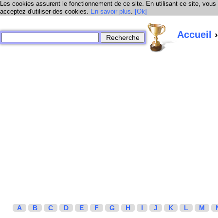
Les cookies assurent le fonctionnement de ce site. En utilisant ce site, vous
acceptez d'utiliser des cookies.
En savoir plus
.
[Ok]
Accueil
›
A
B
C
D
E
F
G
H
I
J
K
L
M