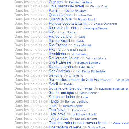
Dans les paroles de
O gringo
de
Bernard Lavilliers
Dans les paroles de
On a besoin de soleil
de
Chantal Pary
Dans les paroles de
Pablo
de
Claude Nougaro
Dans les paroles de
Quand je joue
de
Julien Clerc
Dans les paroles de
Quand je joue
de
Patrick Bruel
Dans les paroles de
Rendez-vous à Brazilia
de
Charles Aznavour
Dans les paroles de
Rien que de l'eau
de
Véronique Sanson
Dans les paroles de
Rio
de
Lara Fabian
Dans les paroles de
Rio de Janvier
de
Gold
Dans les paroles de
Rio do Brasil
de
Dalida
Dans les paroles de
Rio Grande
de
Eddy Mitchell
Dans les paroles de
Rio, rio
de
Nicolas Peyrac
Dans les paroles de
Rivaldinho
de
Jo Lemaire
Dans les paroles de
Rouler vers l'ouest
de
Johnny Hallyday
Dans les paroles de
Saint-Étienne
de
Bernard Lavilliers
Dans les paroles de
Samba samba
de
Edith Butler
Dans les paroles de
San Andréas
de
Luc De La Rochellière
Dans les paroles de
Señorita
de
Christophe
Dans les paroles de
Six feuilles mortes de San Francisco
de
Mouloudj
Dans les paroles de
Soleil
de
Dalida
Dans les paroles de
Sous le ciel bleu du Texas
de
Raymond Berthiaume
Dans les paroles de
Sur ta musique
de
Mario Pelchat
Dans les paroles de
Sur un air latino
de
Lorie
Dans les paroles de
Tango
de
Bernard Lavilliers
Dans les paroles de
Taos
de
Nicolas Peyrac
Dans les paroles de
Tata Yoyo
de
Annie Cordy
Dans les paroles de
Tata Yoyo
de
La Bande à Basile
Dans les paroles de
Tokyo blues
de
Daniel Deshaime
Dans les paroles de
Tous les enfants sont mes enfants
de
Pierre Perre
Dans les paroles de
Une fenêtre ouverte
de
Pauline Ester