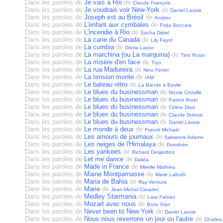
Dans les paroles de
Je vais à Rio
de
Claude François
Dans les paroles de
Je voudrais voir New-York
de
Daniel Lavoie
Dans les paroles de
Joseph est au Brésil
de
Andrex
Dans les paroles de
L'enfant aux cymbales
de
Frida Boccara
Dans les paroles de
L'incendie à Rio
de
Sacha Distel
Dans les paroles de
La cane du Canada
de
Lily Fayol
Dans les paroles de
La cumbia
de
Gloria Lasso
Dans les paroles de
La marchina (ou La marquina)
de
Tino Rossi
Dans les paroles de
La misère d'en face
de
Tryo
Dans les paroles de
La rua Madureira
de
Nino Ferrer
Dans les paroles de
La tension monte
de
IAM
Dans les paroles de
Le bateau rétro
de
La Bande à Basile
Dans les paroles de
Le blues du businessman
de
Nicole Croisille
Dans les paroles de
Le blues du businessman
de
Patrick Bruel
Dans les paroles de
Le blues du businessman
de
Céline Dion
Dans les paroles de
Le blues du businessman
de
Claude Dubois
Dans les paroles de
Le blues du businessman
de
Daniel Lavoie
Dans les paroles de
Le monde à deux
de
Franck Michaël
Dans les paroles de
Les amours de journaux
de
Salvatore Adamo
Dans les paroles de
Les neiges de l'Himalaya
de
Dorothée
Dans les paroles de
Les yankees
de
Richard Desjardins
Dans les paroles de
Let me dance
de
Dalida
Dans les paroles de
Made in France
de
Mireille Mathieu
Dans les paroles de
Maine Montparnasse
de
Marie Laforêt
Dans les paroles de
Maria de Bahia
de
Ray Ventura
Dans les paroles de
Marie
de
Jean-Michel Caradec
Dans les paroles de
Medley Starmania
de
Lara Fabian
Dans les paroles de
Mozart avec nous
de
Boris Vian
Dans les paroles de
Never been to New York
de
Daniel Lavoie
Dans les paroles de
Nous nous reverrons un jour ou l'autre
de
Charles