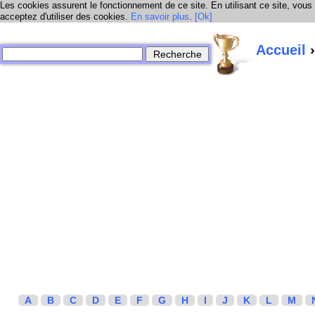
Les cookies assurent le fonctionnement de ce site. En utilisant ce site, vous
acceptez d'utiliser des cookies.
En savoir plus
.
[Ok]
Accueil
›
A
B
C
D
E
F
G
H
I
J
K
L
M