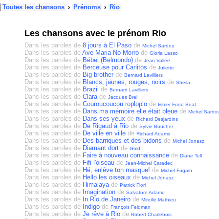
Toutes les chansons
›
Prénoms
›
Rio
Les chansons avec le prénom Rio
Dans les paroles de
8 jours à El Paso
de
Michel Sardou
Dans les paroles de
Ave Maria No Morro
de
Gloria Lasso
Dans les paroles de
Bébel (Belmondo)
de
Jean Vallée
Dans les paroles de
Berceuse pour Carlitos
de
Juliette
Dans les paroles de
Big brother
de
Bernard Lavilliers
Dans les paroles de
Blancs, jaunes, rouges, noirs
de
Sheila
Dans les paroles de
Brazil
de
Bernard Lavilliers
Dans les paroles de
Clara
de
Jacques Brel
Dans les paroles de
Couroucoucou roploplo
de
Elmer Food Beat
Dans les paroles de
Dans ma mémoire elle était bleue
de
Michel Sardo
Dans les paroles de
Dans ses yeux
de
Richard Desjardins
Dans les paroles de
De Rigaud à Rio
de
Sylvie Boucher
Dans les paroles de
De ville en ville
de
Richard Adams
Dans les paroles de
Des barriques et des bidons
de
Michel Jonasz
Dans les paroles de
Diamant dort
de
Gold
Dans les paroles de
Faire à nouveau connaissance
de
Diane Tell
Dans les paroles de
Fifi l'oiseau
de
Jean-Michel Caradec
Dans les paroles de
Hé, enlève ton masque!
de
Michel Fugain
Dans les paroles de
Hello les oiseaux
de
Michel Jonasz
Dans les paroles de
Himalaya
de
Patrick Fiori
Dans les paroles de
Imagination
de
Salvatore Adamo
Dans les paroles de
In Rio de Janeiro
de
Mireille Mathieu
Dans les paroles de
Indigo
de
François Feldman
Dans les paroles de
Je rêve à Rio
de
Robert Charlebois