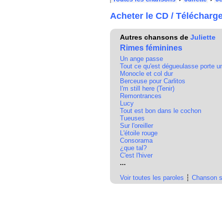
Acheter le CD / Télécharg
Autres chansons de
Juliette
Rimes féminines
Un ange passe
Tout ce qu'est dégueulasse porte un
Monocle et col dur
Berceuse pour Carlitos
I'm still here (Tenir)
Remontrances
Lucy
Tout est bon dans le cochon
Tueuses
Sur l'oreiller
L'étoile rouge
Consorama
¿que tal?
C'est l'hiver
...
Voir toutes les paroles
┆
Chanson s