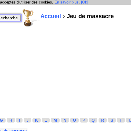
 acceptez d'utiliser des cookies.
En savoir plus
.
[Ok]
Accueil
› Jeu de massacre
G
H
I
J
K
L
M
N
O
P
Q
R
S
T
eu de massacre