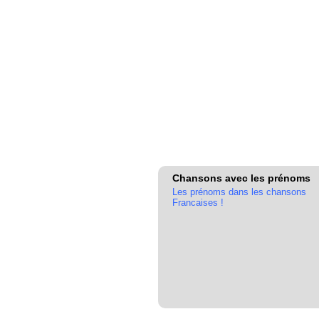
Chansons avec les prénoms
Les prénoms dans les chansons
Francaises !