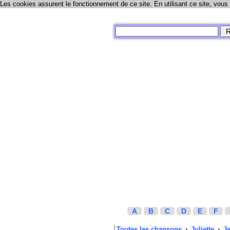
Les cookies assurent le fonctionnement de ce site. En utilisant ce site, vous
A
B
C
D
E
F
Toutes les chansons
›
Juliette
›
J