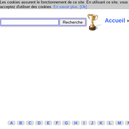
Les cookies assurent le fonctionnement de ce site. En utilisant ce site, vous
acceptez d'utiliser des cookies.
En savoir plus
.
[Ok]
Accueil
›
A
B
C
D
E
F
G
H
I
J
K
L
M