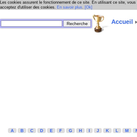
Les cookies assurent le fonctionnement de ce site. En utilisant ce site, vous
acceptez d'utiliser des cookies.
En savoir plus
.
[Ok]
Accueil
›
A
B
C
D
E
F
G
H
I
J
K
L
M