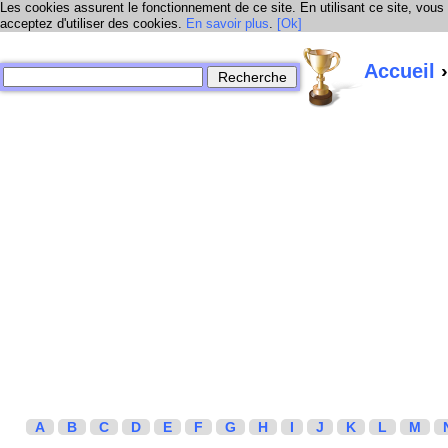
Les cookies assurent le fonctionnement de ce site. En utilisant ce site, vous
acceptez d'utiliser des cookies.
En savoir plus
.
[Ok]
Accueil
›
A
B
C
D
E
F
G
H
I
J
K
L
M