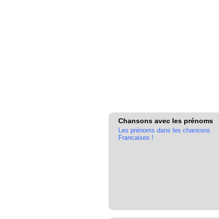
Chansons avec les prénoms
Les prénoms dans les chansons
Francaises !