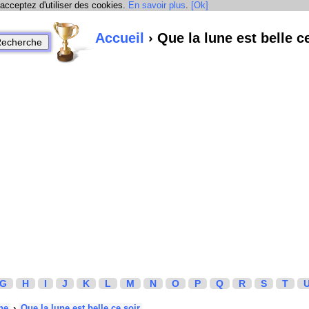
 acceptez d'utiliser des cookies.
En savoir plus
.
[Ok]
Accueil
› Que la lune est belle c
G
H
I
J
K
L
M
N
O
P
Q
R
S
T
he
›
Que la lune est belle ce soir