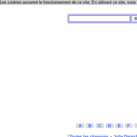
Les cookies assurent le fonctionnement de ce site. En utilisant ce site, vous
A
B
C
D
E
F
Toutes les chansons
›
Julie Daraic