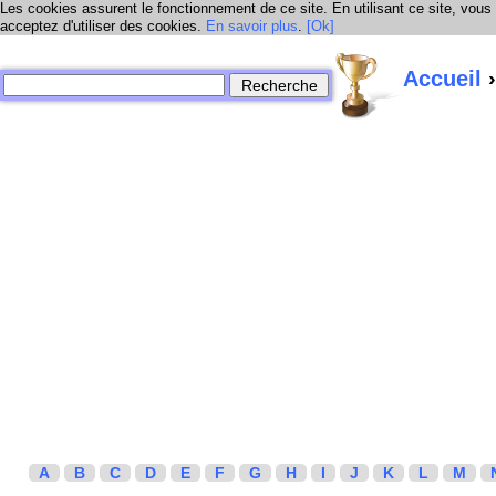
Les cookies assurent le fonctionnement de ce site. En utilisant ce site, vous
acceptez d'utiliser des cookies.
En savoir plus
.
[Ok]
Accueil
›
A
B
C
D
E
F
G
H
I
J
K
L
M