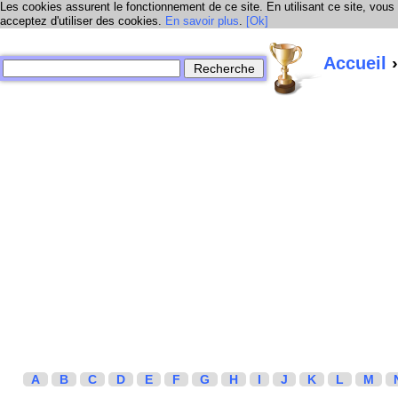
Les cookies assurent le fonctionnement de ce site. En utilisant ce site, vous
acceptez d'utiliser des cookies.
En savoir plus
.
[Ok]
Accueil
›
A
B
C
D
E
F
G
H
I
J
K
L
M