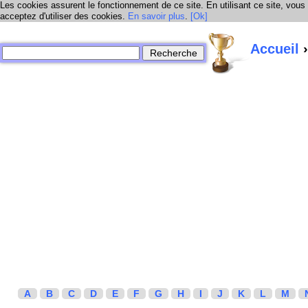
Les cookies assurent le fonctionnement de ce site. En utilisant ce site, vous
acceptez d'utiliser des cookies.
En savoir plus
.
[Ok]
Accueil
›
A
B
C
D
E
F
G
H
I
J
K
L
M