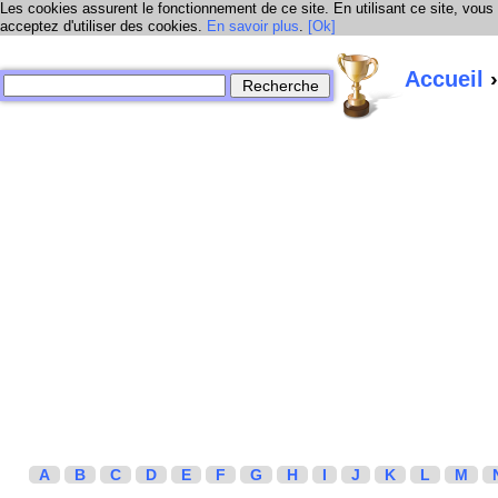
Les cookies assurent le fonctionnement de ce site. En utilisant ce site, vous
acceptez d'utiliser des cookies.
En savoir plus
.
[Ok]
Accueil
›
A
B
C
D
E
F
G
H
I
J
K
L
M