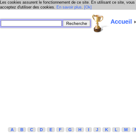
Les cookies assurent le fonctionnement de ce site. En utilisant ce site, vous
acceptez d'utiliser des cookies.
En savoir plus
.
[Ok]
Accueil
›
A
B
C
D
E
F
G
H
I
J
K
L
M